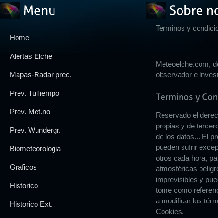
Terminos y condici
Home
Alertas Elche
Meteoelche.com, deb
Mapas-Radar prec.
observador e invest
Prev. TuTiempo
Prev. Met.no
Reservado el derech
propias y de tercer
Prev. Wundergr.
de los datos...
El pr
pueden sufrir exce
Biometeorologia
otros cada hora, pa
Graficos
atmosféricas peligr
imprevisibles y pu
Historico
tome como referenc
a modificar los té
Historico Ext.
Cookies.