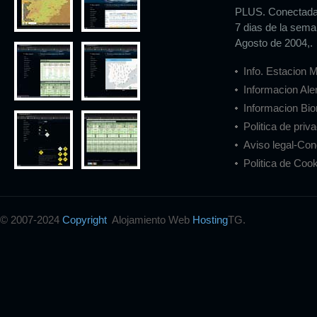
PLUS. Conectada a
7 dias de la sema
Agosto de 2004,.
Info. Estacion 
Informacion Ale
Informacion Bio
Politica de priv
Aviso legal-Con
Politica de Cook
© 2007-2024
Copyright
Alojamiento Web
Hosting
TG.