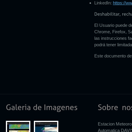
LinkedIn:
https://w
El Usuario puede de
Chrome, Firefox, Sa
las instrucciones f
podrá tener limitad
Este documento de 
Estacion Meteoro
Automatica DAV