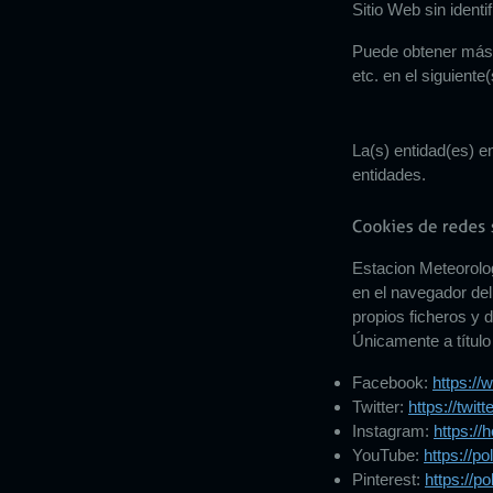
Sitio Web sin identi
Puede obtener más in
etc. en el siguiente
La(s) entidad(es) e
entidades.
Estacion Meteorol
en el navegador del
propios ficheros y 
Únicamente a título
Facebook:
https://
Twitter:
https://twit
Instagram:
https:/
YouTube:
https://p
Pinterest:
https://p